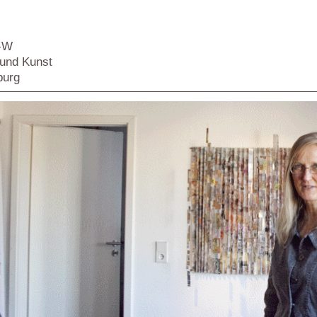
e-W
und Kunst
burg